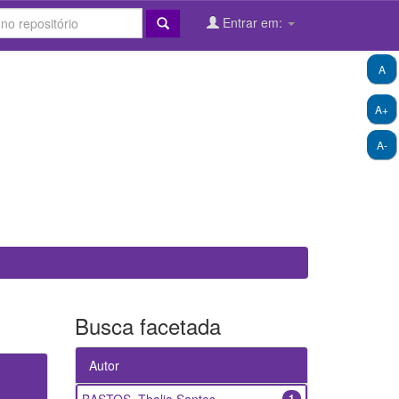
Entrar em:
A
A+
A-
Busca facetada
Autor
1