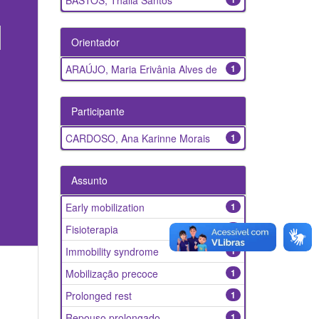
BASTOS, Thalia Santos
Orientador
ARAÚJO, Maria Erivânia Alves de
1
Participante
CARDOSO, Ana Karinne Morais
1
Assunto
Early mobilization
1
Fisioterapia
1
Immobility syndrome
1
Mobilização precoce
1
Prolonged rest
1
Repouso prolongado
1