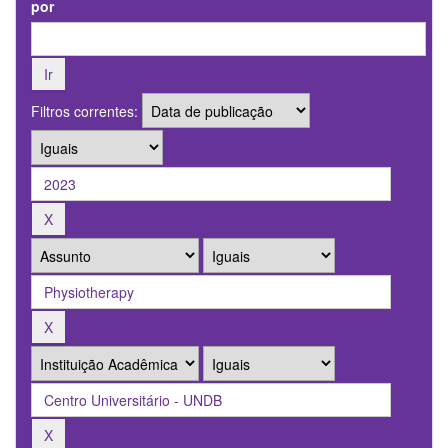
por
Filtros correntes: