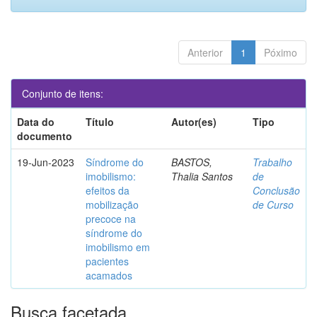
Anterior
1
Póximo
Conjunto de itens:
Data do
Título
Autor(es)
Tipo
documento
19-Jun-2023
Síndrome do
BASTOS,
Trabalho
imobilismo:
Thalia Santos
de
efeitos da
Conclusão
mobilização
de Curso
precoce na
síndrome do
imobilismo em
pacientes
acamados
Busca facetada