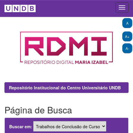
Skip
A
navigation
A+
A-
Repositório Institucional do Centro Universitário UNDB
Página de Busca
Buscar em: