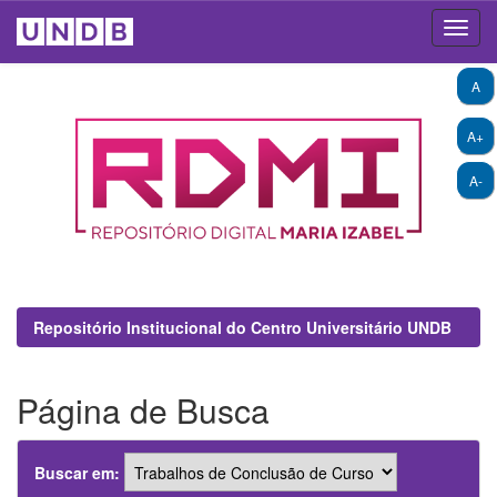
Skip
A
navigation
A+
A-
Repositório Institucional do Centro Universitário UNDB
Página de Busca
Buscar em: