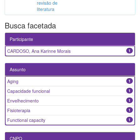
revisão de
literatura
Busca facetada
Participante
CARDOSO, Ana Karinne Morais
1
Assunto
Aging
1
Capacidade funcional
1
Envelhecimento
1
Fisioterapia
1
Functional capacity
1
CNPQ