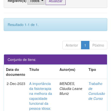
Registro(s)
Resultado 1-1 de 1.
Anterior
1
Póximo
Conjunto de itens:
Data do
Título
Autor(es)
Tipo
documento
2-Dec-2023
A importância
MENDES,
Trabalho
da fisioterapia
Cláudia Leane
de
na melhora da
Muniz
Conclusão
capacidade
de Curso
funcional da
pessoa idosa: