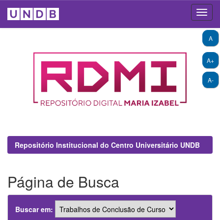
Skip
A
navigation
A+
A-
Repositório Institucional do Centro Universitário UNDB
Página de Busca
Buscar em: