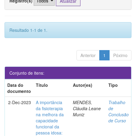
Registro(s)
Resultado 1-1 de 1.
Anterior
1
Póximo
Conjunto de itens:
Data do
Título
Autor(es)
Tipo
documento
2-Dec-2023
A importância
MENDES,
Trabalho
da fisioterapia
Cláudia Leane
de
na melhora da
Muniz
Conclusão
capacidade
de Curso
funcional da
pessoa idosa: