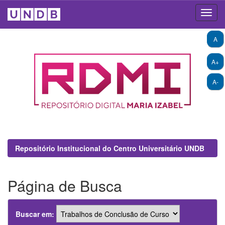
Skip
A
navigation
A+
A-
Repositório Institucional do Centro Universitário UNDB
Página de Busca
Buscar em: