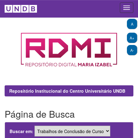
Skip
A
navigation
A+
A-
Repositório Institucional do Centro Universitário UNDB
Página de Busca
Buscar em: