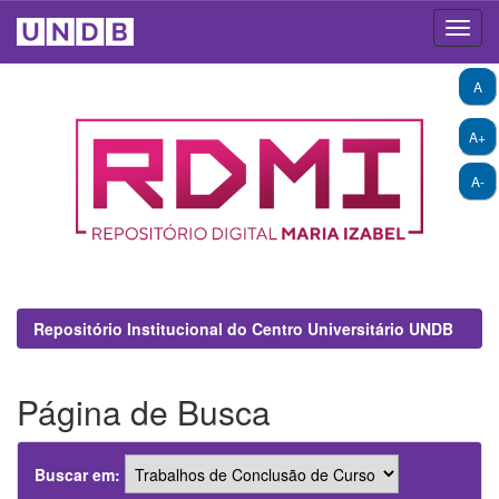
Skip
A
navigation
A+
A-
Repositório Institucional do Centro Universitário UNDB
Página de Busca
Buscar em: