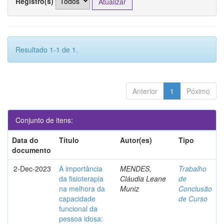
Registro(s)
Resultado 1-1 de 1.
Anterior
1
Póximo
Conjunto de itens:
Data do
Título
Autor(es)
Tipo
documento
2-Dec-2023
A importância
MENDES,
Trabalho
da fisioterapia
Cláudia Leane
de
na melhora da
Muniz
Conclusão
capacidade
de Curso
funcional da
pessoa idosa: