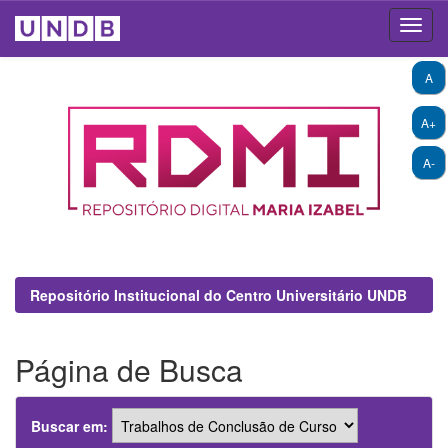
Skip
A
navigation
A+
A-
Repositório Institucional do Centro Universitário UNDB
Página de Busca
Buscar em: