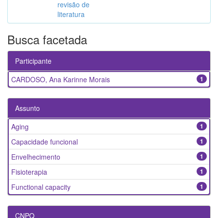
revisão de
literatura
Busca facetada
Participante
CARDOSO, Ana Karinne Morais
1
Assunto
Aging
1
Capacidade funcional
1
Envelhecimento
1
Fisioterapia
1
Functional capacity
1
CNPQ