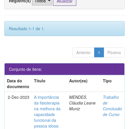
Registro(s)
Resultado 1-1 de 1.
Anterior
1
Póximo
Conjunto de itens:
Data do
Título
Autor(es)
Tipo
documento
2-Dec-2023
A importância
MENDES,
Trabalho
da fisioterapia
Cláudia Leane
de
na melhora da
Muniz
Conclusão
capacidade
de Curso
funcional da
pessoa idosa: