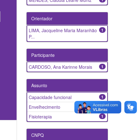
MENDES, Cláudia Leane Muniz
Orientador
LIMA, Jacqueline Maria Maranhão
1
P...
Participante
CARDOSO, Ana Karinne Morais
1
Assunto
Capacidade funcional
1
Envelhecimento
1
Fisioterapia
1
CNPQ