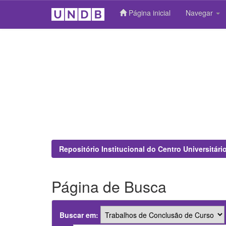
Página inicial
Navegar
Skip
navigation
Repositório Institucional do Centro Universitár
Página de Busca
Buscar em: