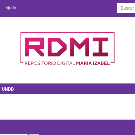
Ajuda
io UNDB