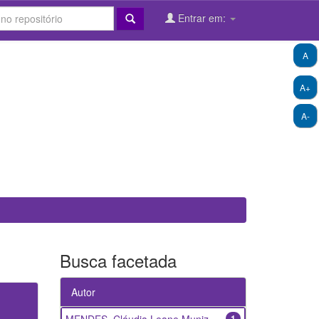
Entrar em:
A
A+
A-
Busca facetada
Autor
1