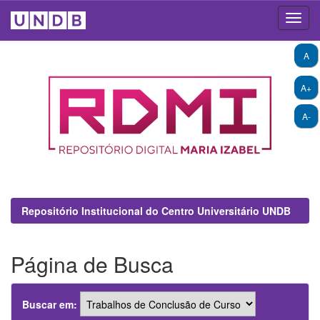
Skip
A
navigation
A+
A-
Repositório Institucional do Centro Universitário UNDB
Página de Busca
Buscar em: