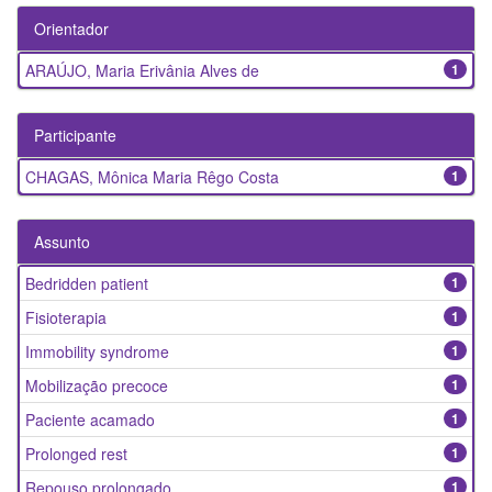
Orientador
ARAÚJO, Maria Erivânia Alves de
1
Participante
CHAGAS, Mônica Maria Rêgo Costa
1
Assunto
Bedridden patient
1
Fisioterapia
1
Immobility syndrome
1
Mobilização precoce
1
Paciente acamado
1
Prolonged rest
1
Repouso prolongado
1