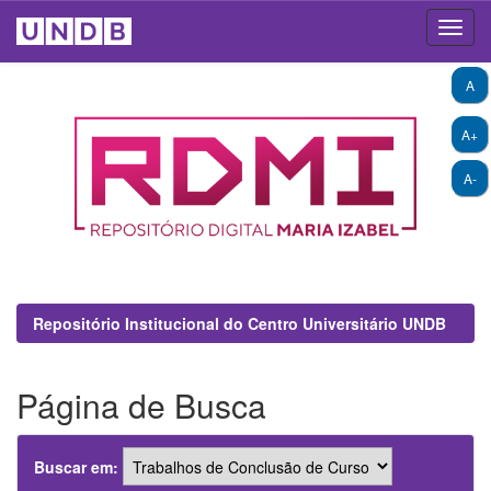
Skip
A
navigation
A+
A-
Repositório Institucional do Centro Universitário UNDB
Página de Busca
Buscar em: