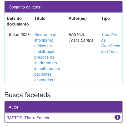
Conjunto de itens:
Data do
Título
Autor(es)
Tipo
documento
19-Jun-2023
Síndrome do
BASTOS,
Trabalho
imobilismo:
Thalia Santos
de
efeitos da
Conclusão
mobilização
de Curso
precoce na
síndrome do
imobilismo em
pacientes
acamados
Busca facetada
Autor
BASTOS, Thalia Santos
1