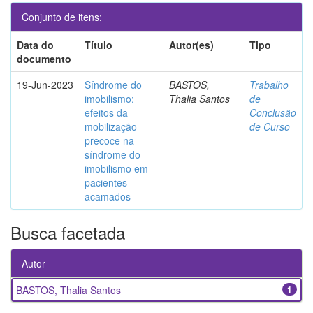
Conjunto de itens:
Data do
Título
Autor(es)
Tipo
documento
19-Jun-2023
Síndrome do
BASTOS,
Trabalho
imobilismo:
Thalia Santos
de
efeitos da
Conclusão
mobilização
de Curso
precoce na
síndrome do
imobilismo em
pacientes
acamados
Busca facetada
Autor
BASTOS, Thalia Santos
1