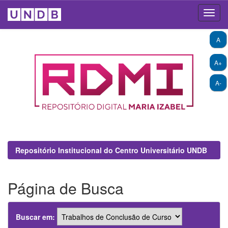
Skip
A
navigation
A+
A-
Repositório Institucional do Centro Universitário UNDB
Página de Busca
Buscar em: