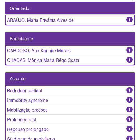
Orientador
ARAÚJO, Maria Erivânia Alves de
1
Participante
CARDOSO, Ana Karinne Morais
1
CHAGAS, Mônica Maria Rêgo Costa
1
Assunto
Bedridden patient
1
Immobility syndrome
1
Mobilização precoce
1
Prolonged rest
1
Repouso prolongado
1
Síndrome do imobilismo
1