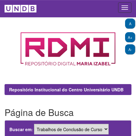
Skip
A
navigation
A+
A-
Repositório Institucional do Centro Universitário UNDB
Página de Busca
Buscar em: