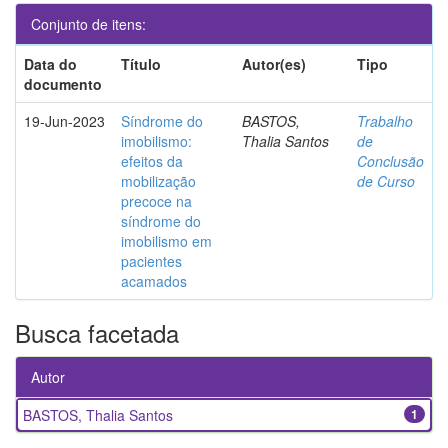
Conjunto de itens:
Data do
Título
Autor(es)
Tipo
documento
19-Jun-2023
Síndrome do
BASTOS,
Trabalho
imobilismo:
Thalia Santos
de
efeitos da
Conclusão
mobilização
de Curso
precoce na
síndrome do
imobilismo em
pacientes
acamados
Busca facetada
Autor
BASTOS, Thalia Santos
1