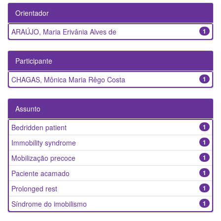
Orientador
ARAÚJO, Maria Erivânia Alves de
1
Participante
CHAGAS, Mônica Maria Rêgo Costa
1
Assunto
Bedridden patient
1
Immobility syndrome
1
Mobilização precoce
1
Paciente acamado
1
Prolonged rest
1
Síndrome do imobilismo
1