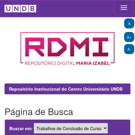
Skip
A
navigation
A+
A-
Repositório Institucional do Centro Universitário UNDB
Página de Busca
Buscar em: