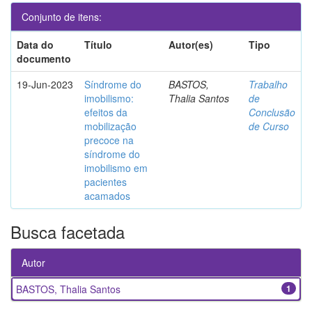
Conjunto de itens:
Data do
Título
Autor(es)
Tipo
documento
19-Jun-2023
Síndrome do
BASTOS,
Trabalho
imobilismo:
Thalia Santos
de
efeitos da
Conclusão
mobilização
de Curso
precoce na
síndrome do
imobilismo em
pacientes
acamados
Busca facetada
Autor
BASTOS, Thalia Santos
1