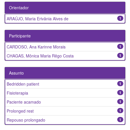
Orientador
ARAÚJO, Maria Erivânia Alves de
1
Participante
CARDOSO, Ana Karinne Morais
1
CHAGAS, Mônica Maria Rêgo Costa
1
Assunto
Bedridden patient
1
Fisioterapia
1
Paciente acamado
1
Prolonged rest
1
Repouso prolongado
1