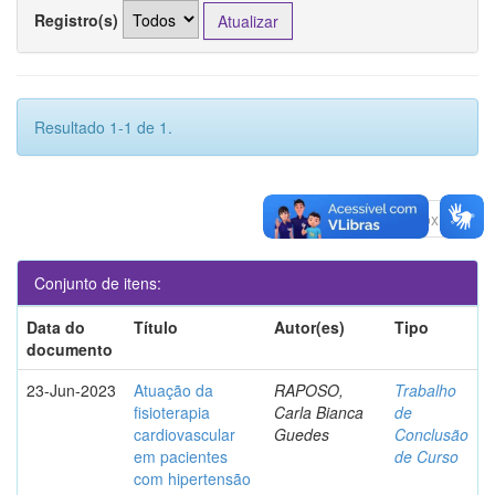
Registro(s)
Resultado 1-1 de 1.
Anterior
1
Póximo
Conjunto de itens:
Data do
Título
Autor(es)
Tipo
documento
23-Jun-2023
Atuação da
RAPOSO,
Trabalho
fisioterapia
Carla Bianca
de
cardiovascular
Guedes
Conclusão
em pacientes
de Curso
com hipertensão