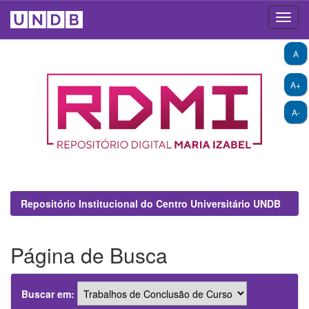
Skip
A
navigation
A+
A-
Repositório Institucional do Centro Universitário UNDB
Página de Busca
Buscar em: