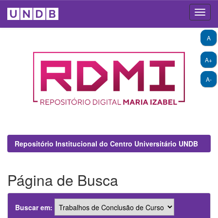
Skip
A
navigation
A+
A-
Repositório Institucional do Centro Universitário UNDB
Página de Busca
Buscar em: