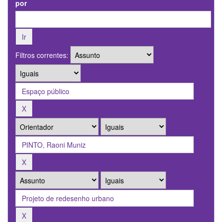
por
Filtros correntes: