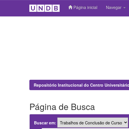
Página inicial
Navegar
Skip
navigation
Repositório Institucional do Centro Universitár
Página de Busca
Buscar em: