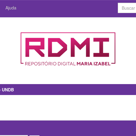
Ajuda
io UNDB