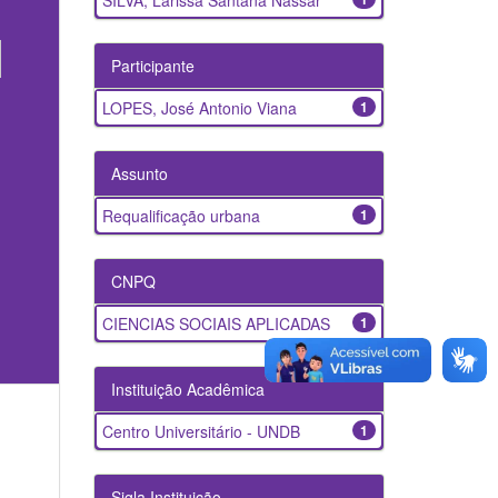
SILVA, Larissa Santana Nassar
Participante
LOPES, José Antonio Viana
1
Assunto
Requalificação urbana
1
CNPQ
CIENCIAS SOCIAIS APLICADAS
1
Instituição Acadêmica
Centro Universitário - UNDB
1
Sigla Instituição