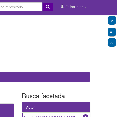
Entrar em:
A
A+
A-
Busca facetada
Autor
1