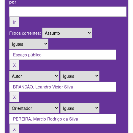
por
Filtros correntes: