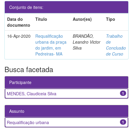
Conjunto de itens:
Data do
Título
Autor(es)
Tipo
documento
16-Apr-2020
Requalificação
BRANDÃO,
Trabalho
urbana da praça
Leandro Victor
de
do jardim, em
Silva
Conclusão
Pedreiras- MA
de Curso
Busca facetada
Participante
MENDES, Claudiceia Silva
1
Assunto
Requalificação urbana
1