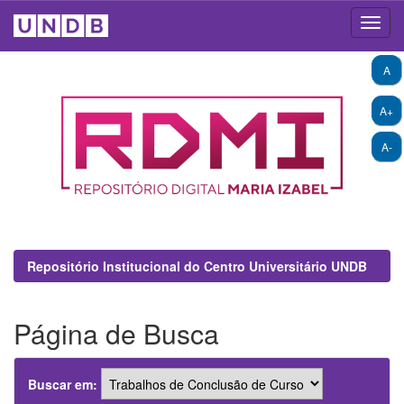
Skip
A
navigation
A+
A-
Repositório Institucional do Centro Universitário UNDB
Página de Busca
Buscar em: