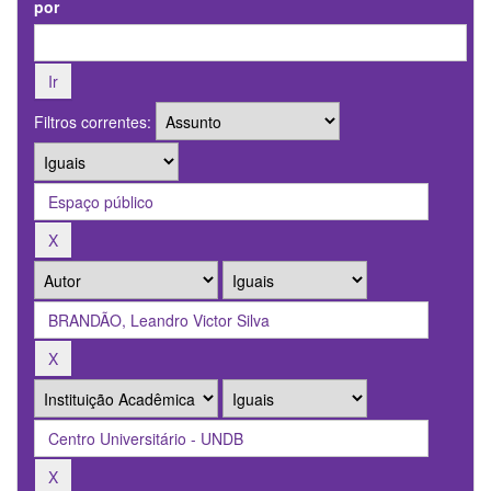
por
Filtros correntes: