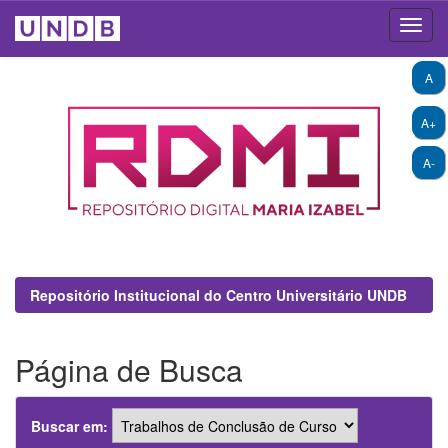
Skip
A
navigation
A+
A-
Repositório Institucional do Centro Universitário UNDB
Página de Busca
Buscar em: