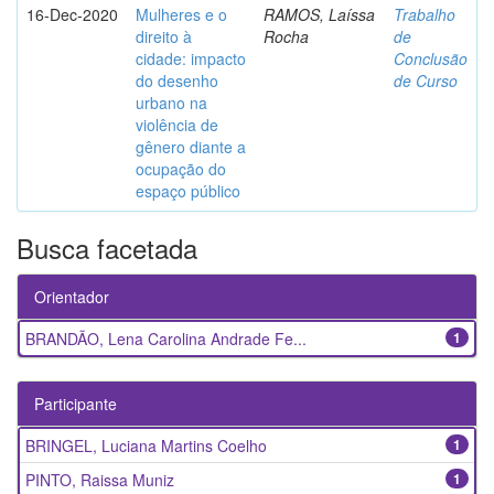
16-Dec-2020
Mulheres e o
RAMOS, Laíssa
Trabalho
direito à
Rocha
de
cidade: impacto
Conclusão
do desenho
de Curso
urbano na
violência de
gênero diante a
ocupação do
espaço público
Busca facetada
Orientador
BRANDÃO, Lena Carolina Andrade Fe...
1
Participante
BRINGEL, Luciana Martins Coelho
1
PINTO, Raissa Muniz
1