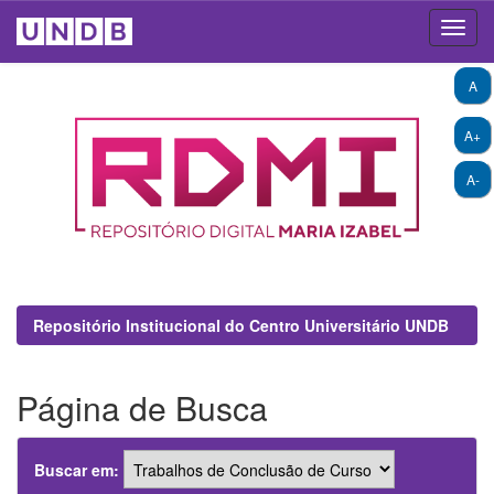
Skip
A
navigation
A+
A-
Repositório Institucional do Centro Universitário UNDB
Página de Busca
Buscar em: