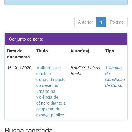
Anterior
1
Póximo
Conjunto de itens:
Data do
Título
Autor(es)
Tipo
documento
16-Dec-2020
Mulheres e o
RAMOS, Laíssa
Trabalho
direito à
Rocha
de
cidade: impacto
Conclusão
do desenho
de Curso
urbano na
violência de
gênero diante a
ocupação do
espaço público
Busca facetada