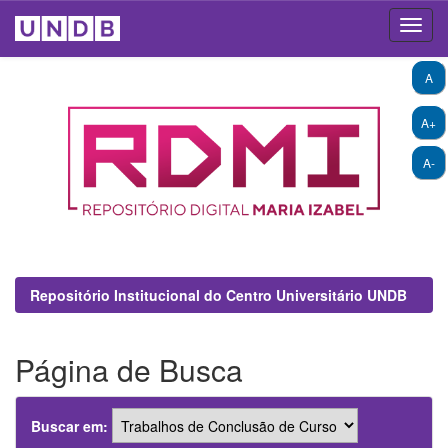
Skip
A
navigation
A+
A-
Repositório Institucional do Centro Universitário UNDB
Página de Busca
Buscar em: