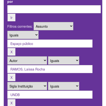
por
Filtros correntes: