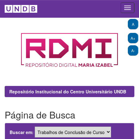
Skip
A
navigation
A+
A-
Repositório Institucional do Centro Universitário UNDB
Página de Busca
Buscar em: