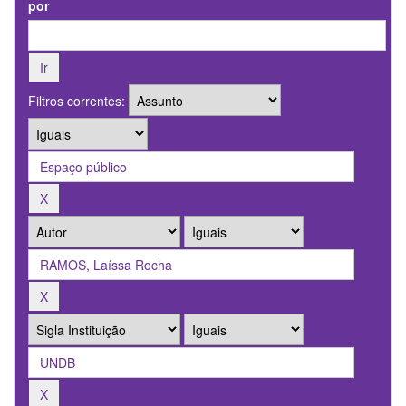
por
Filtros correntes: