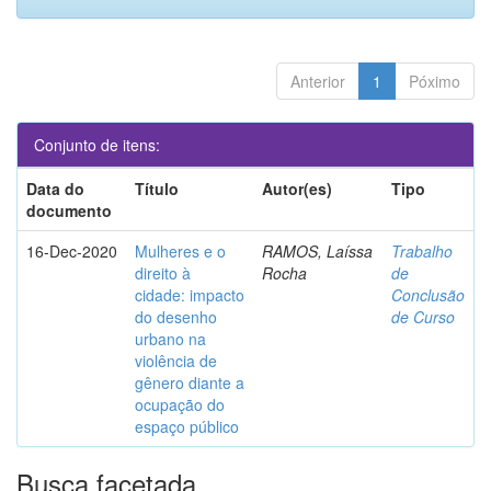
Anterior
1
Póximo
Conjunto de itens:
Data do
Título
Autor(es)
Tipo
documento
16-Dec-2020
Mulheres e o
RAMOS, Laíssa
Trabalho
direito à
Rocha
de
cidade: impacto
Conclusão
do desenho
de Curso
urbano na
violência de
gênero diante a
ocupação do
espaço público
Busca facetada