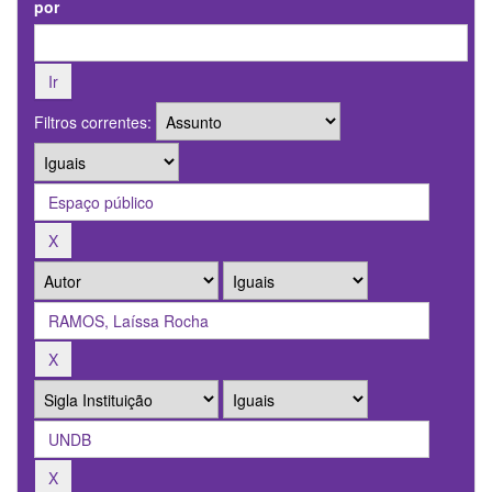
por
Filtros correntes: