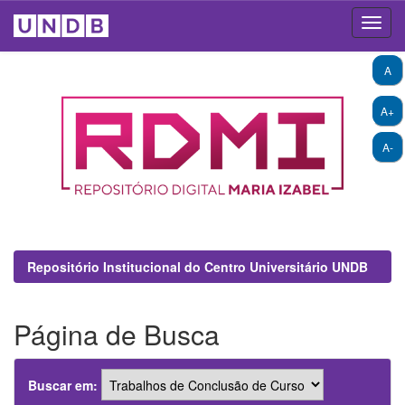
Skip
A
navigation
A+
A-
Repositório Institucional do Centro Universitário UNDB
Página de Busca
Buscar em: