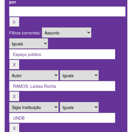
por
Filtros correntes: