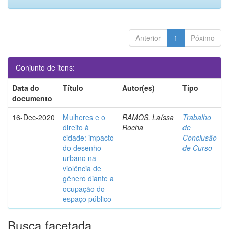
Anterior
1
Póximo
Conjunto de itens:
Data do
Título
Autor(es)
Tipo
documento
16-Dec-2020
Mulheres e o
RAMOS, Laíssa
Trabalho
direito à
Rocha
de
cidade: impacto
Conclusão
do desenho
de Curso
urbano na
violência de
gênero diante a
ocupação do
espaço público
Busca facetada