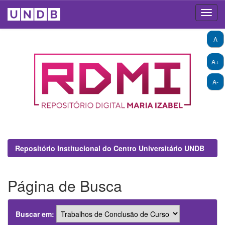
Skip
A
navigation
A+
A-
Repositório Institucional do Centro Universitário UNDB
Página de Busca
Buscar em: