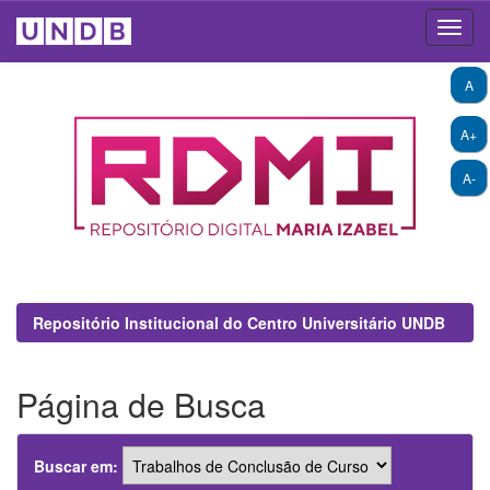
Skip
A
navigation
A+
A-
Repositório Institucional do Centro Universitário UNDB
Página de Busca
Buscar em: