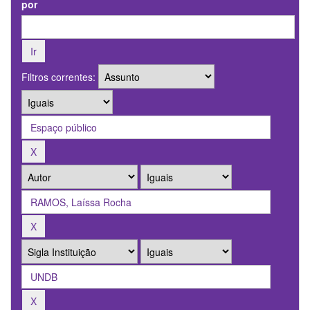
por
Filtros correntes: