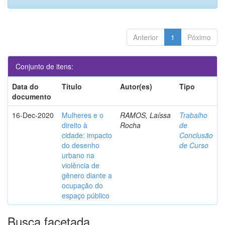
Anterior
1
Póximo
Conjunto de itens:
Data do
Título
Autor(es)
Tipo
documento
16-Dec-2020
Mulheres e o
RAMOS, Laíssa
Trabalho
direito à
Rocha
de
cidade: impacto
Conclusão
do desenho
de Curso
urbano na
violência de
gênero diante a
ocupação do
espaço público
Busca facetada