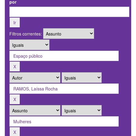
por
Filtros correntes: