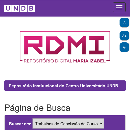
Skip
A
navigation
A+
A-
Repositório Institucional do Centro Universitário UNDB
Página de Busca
Buscar em: