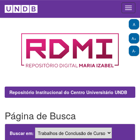
Skip
A
navigation
A+
A-
Repositório Institucional do Centro Universitário UNDB
Página de Busca
Buscar em: