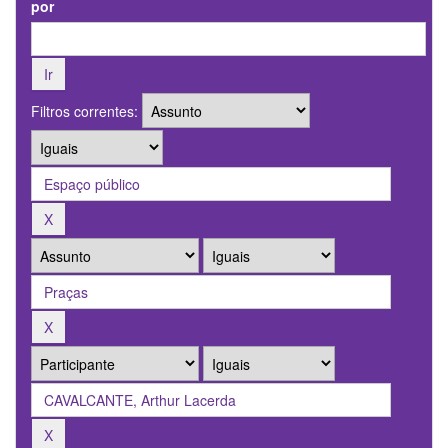
por
Filtros correntes: