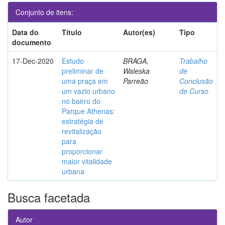
Conjunto de itens:
Data do
Título
Autor(es)
Tipo
documento
17-Dec-2020
Estudo
BRAGA,
Trabalho
preliminar de
Waleska
de
uma praça em
Parreão
Conclusão
um vazio urbano
de Curso
no bairro do
Parque Athenas:
estratégia de
revitalização
para
proporcionar
maior vitalidade
urbana
Busca facetada
Autor