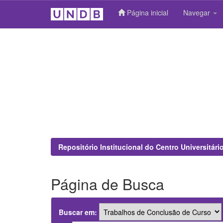
Página inicial
Navegar
Skip
navigation
Repositório Institucional do Centro Universitár
Página de Busca
Buscar em: