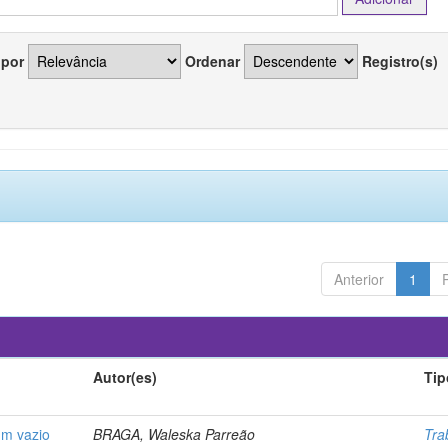
 por
Ordenar
Registro(s)
Anterior
1
Autor(es)
Tip
um vazio
BRAGA, Waleska Parreão
Tra