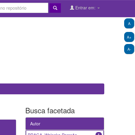
Entrar em:
A
A+
A-
Busca facetada
Autor
1