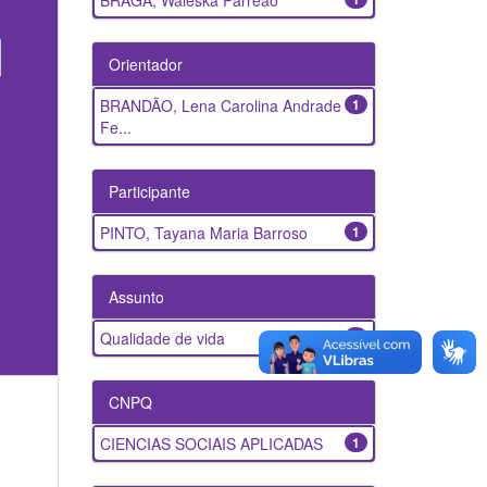
BRAGA, Waleska Parreão
Orientador
BRANDÃO, Lena Carolina Andrade
1
Fe...
Participante
PINTO, Tayana Maria Barroso
1
Assunto
Qualidade de vida
1
CNPQ
CIENCIAS SOCIAIS APLICADAS
1