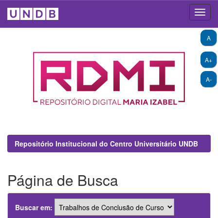
Skip
A
navigation
A+
A-
Repositório Institucional do Centro Universitário UNDB
Página de Busca
Buscar em: