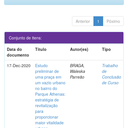
Anterior
1
Póximo
Conjunto de itens:
Data do
Título
Autor(es)
Tipo
documento
17-Dec-2020
Estudo
BRAGA,
Trabalho
preliminar de
Waleska
de
uma praça em
Parreão
Conclusão
um vazio urbano
de Curso
no bairro do
Parque Athenas:
estratégia de
revitalização
para
proporcionar
maior vitalidade