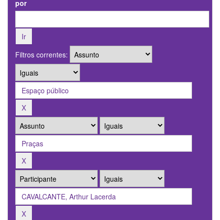
por
Filtros correntes: