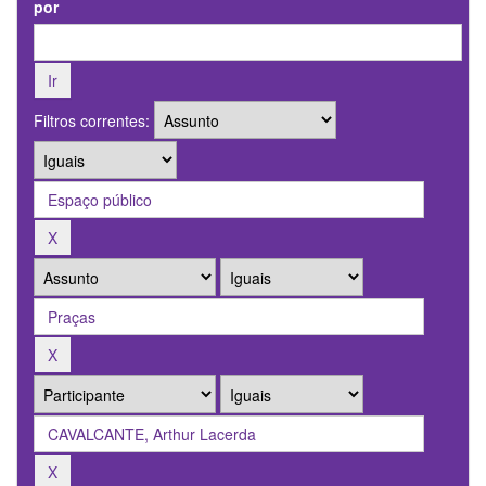
por
Filtros correntes: