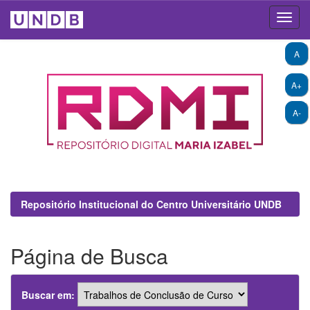
Skip
A
navigation
A+
A-
Repositório Institucional do Centro Universitário UNDB
Página de Busca
Buscar em: