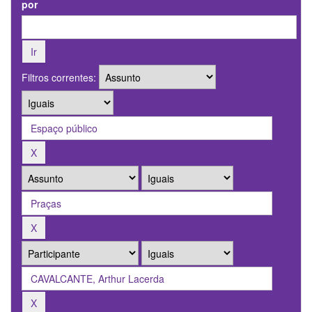
por
Filtros correntes: