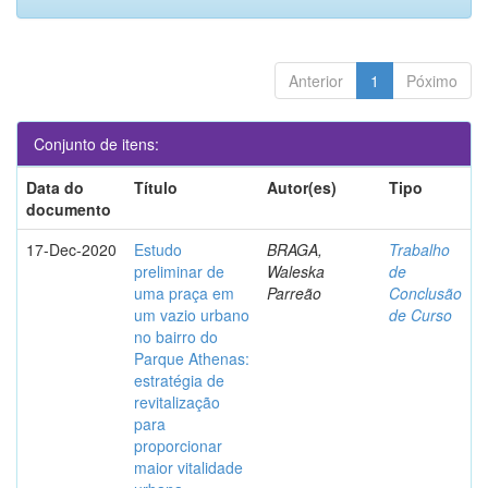
Anterior
1
Póximo
Conjunto de itens:
Data do
Título
Autor(es)
Tipo
documento
17-Dec-2020
Estudo
BRAGA,
Trabalho
preliminar de
Waleska
de
uma praça em
Parreão
Conclusão
um vazio urbano
de Curso
no bairro do
Parque Athenas:
estratégia de
revitalização
para
proporcionar
maior vitalidade