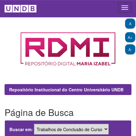
Skip
A
navigation
A+
A-
Repositório Institucional do Centro Universitário UNDB
Página de Busca
Buscar em: