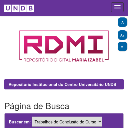
Skip
A
navigation
A+
A-
Repositório Institucional do Centro Universitário UNDB
Página de Busca
Buscar em: