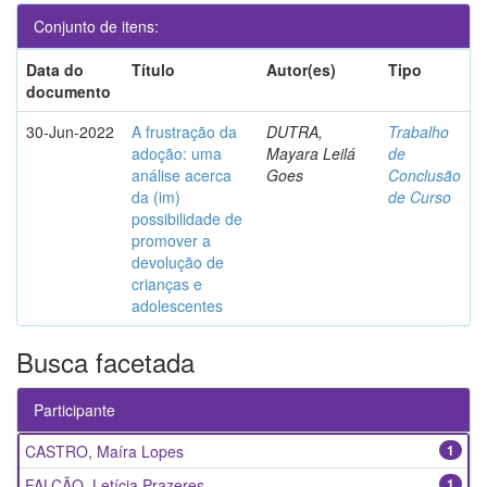
Conjunto de itens:
Data do
Título
Autor(es)
Tipo
documento
30-Jun-2022
A frustração da
DUTRA,
Trabalho
adoção: uma
Mayara Leilá
de
análise acerca
Goes
Conclusão
da (im)
de Curso
possibilidade de
promover a
devolução de
crianças e
adolescentes
Busca facetada
Participante
CASTRO, Maíra Lopes
1
FALCÃO, Letícia Prazeres
1