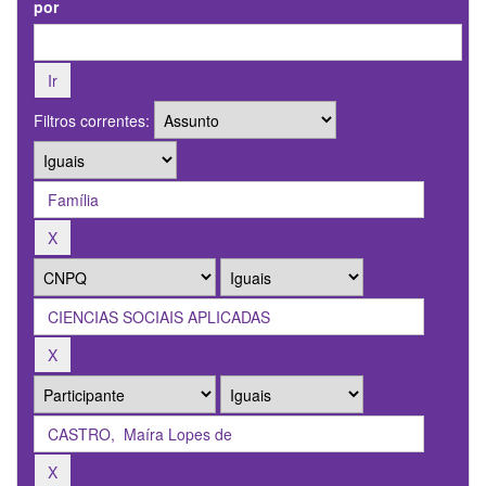
por
Filtros correntes: