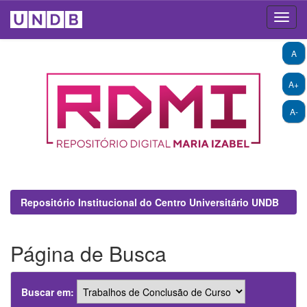
Skip
A
navigation
A+
A-
Repositório Institucional do Centro Universitário UNDB
Página de Busca
Buscar em: