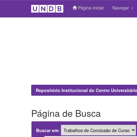
Página inicial
Navegar
Skip
navigation
Repositório Institucional do Centro Universitár
Página de Busca
Buscar em: