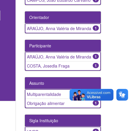
CAMPOS, João Eduardo Carvalho
Orientador
ARAÚJO, Anna Valéria de Miranda
1
Participante
ARAÚJO, Anna Valéria de Miranda
1
COSTA, Josedla Fraga
1
Assunto
Multiparentalidade
1
Obrigação alimentar
1
Sigla Instituição