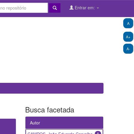
Entrar em:
A
A+
A-
Busca facetada
Autor
1