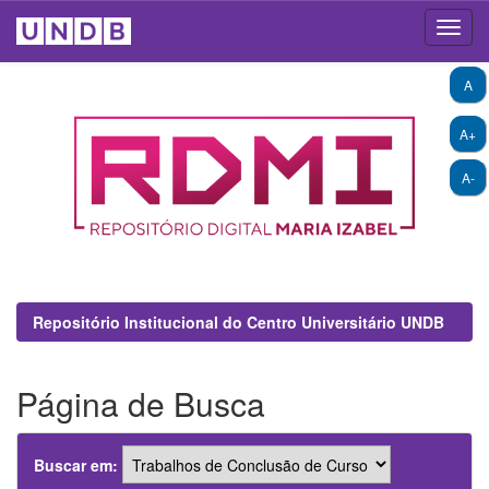
Skip
A
navigation
A+
A-
Repositório Institucional do Centro Universitário UNDB
Página de Busca
Buscar em: