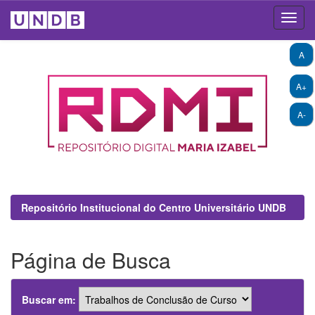
Skip
A
navigation
A+
A-
Repositório Institucional do Centro Universitário UNDB
Página de Busca
Buscar em: