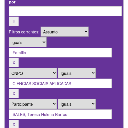
por
Filtros correntes: