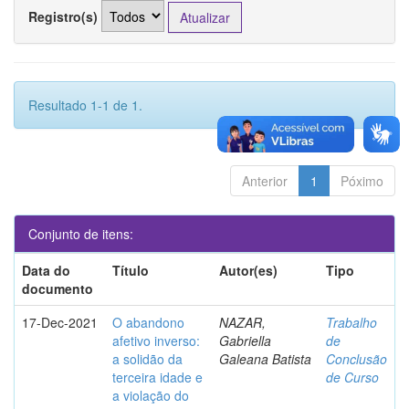
Registro(s)
Resultado 1-1 de 1.
Anterior
1
Póximo
Conjunto de itens:
Data do
Título
Autor(es)
Tipo
documento
17-Dec-2021
O abandono
NAZAR,
Trabalho
afetivo inverso:
Gabriella
de
a solidão da
Galeana Batista
Conclusão
terceira idade e
de Curso
a violação do