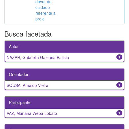
dever de
cuidado
referente à
prole
Busca facetada
Autor
NAZAR, Gabriella Galeana Batista
1
Orientador
SOUSA, Arnaldo Vieira
1
Participante
VAZ, Mariana Weba Lobato
1