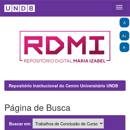
Skip
A
navigation
A+
A-
Repositório Institucional do Centro Universitário UNDB
Página de Busca
Buscar em: