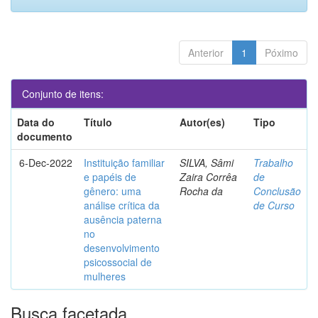
Anterior
1
Póximo
Conjunto de itens:
Data do
Título
Autor(es)
Tipo
documento
6-Dec-2022
Instituição familiar
SILVA, Sâmi
Trabalho
e papéis de
Zaira Corrêa
de
gênero: uma
Rocha da
Conclusão
análise crítica da
de Curso
ausência paterna
no
desenvolvimento
psicossocial de
mulheres
Busca facetada