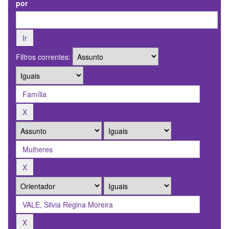
por
Filtros correntes: