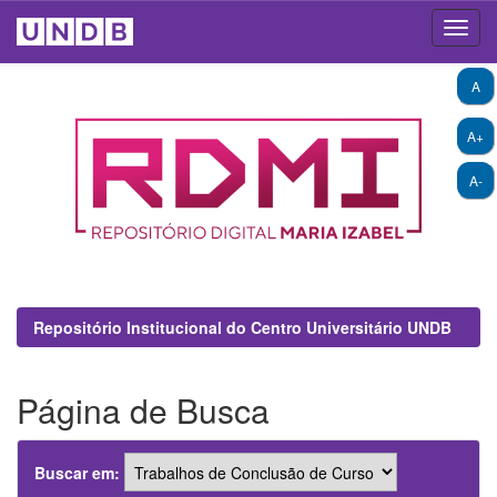
Skip
A
navigation
A+
A-
Repositório Institucional do Centro Universitário UNDB
Página de Busca
Buscar em: