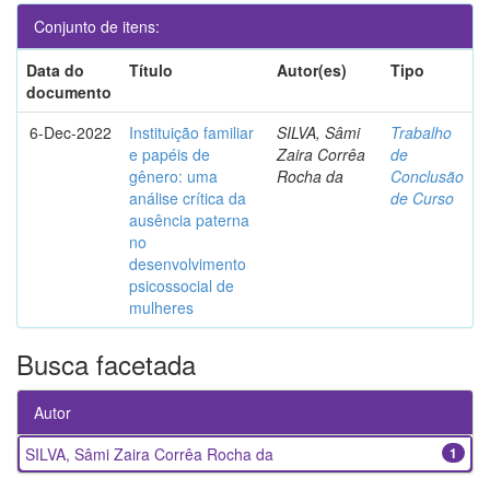
Conjunto de itens:
Data do
Título
Autor(es)
Tipo
documento
6-Dec-2022
Instituição familiar
SILVA, Sâmi
Trabalho
e papéis de
Zaira Corrêa
de
gênero: uma
Rocha da
Conclusão
análise crítica da
de Curso
ausência paterna
no
desenvolvimento
psicossocial de
mulheres
Busca facetada
Autor
SILVA, Sâmi Zaira Corrêa Rocha da
1