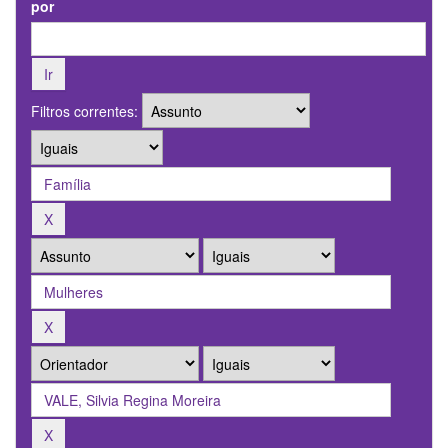
por
Filtros correntes: