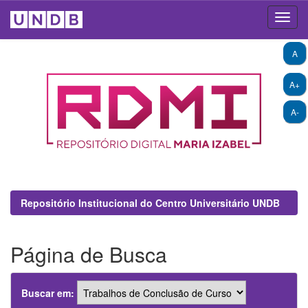
Skip
A
navigation
A+
A-
Repositório Institucional do Centro Universitário UNDB
Página de Busca
Buscar em: