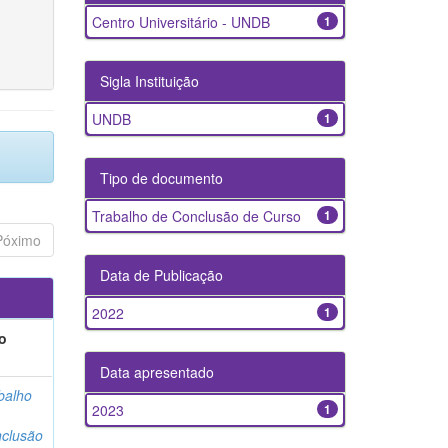
Centro Universitário - UNDB
1
Sigla Instituição
UNDB
1
Tipo de documento
Trabalho de Conclusão de Curso
1
Póximo
Data de Publicação
2022
1
o
Data apresentado
balho
2023
1
clusão