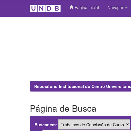
Página inicial
Navegar
Skip
navigation
Repositório Institucional do Centro Universitár
Página de Busca
Buscar em: