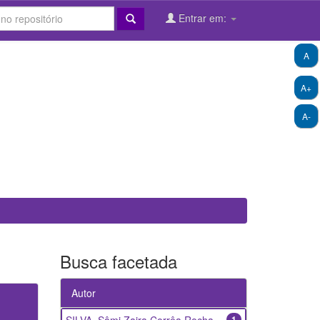
Entrar em:
A
A+
A-
Busca facetada
Autor
1