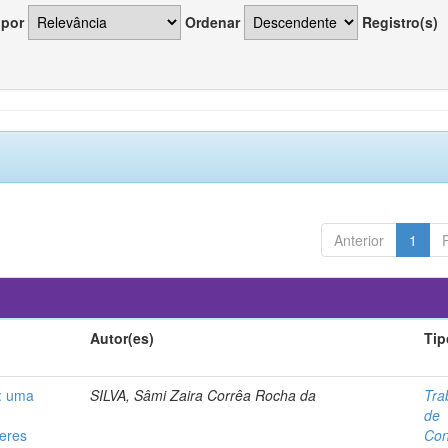
 por
Ordenar
Registro(s)
Anterior
1
Autor(es)
Tip
o: uma
SILVA, Sâmi Zaira Corrêa Rocha da
Tra
de
heres
Con