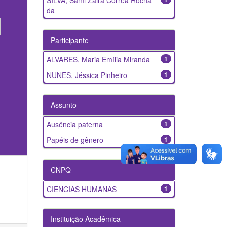
SILVA, Sâmi Zaira Corrêa Rocha
da
Participante
ALVARES, Maria Emília Miranda
1
NUNES, Jéssica Pinheiro
1
Assunto
Ausência paterna
1
Papéis de gênero
1
CNPQ
CIENCIAS HUMANAS
1
Instituição Acadêmica