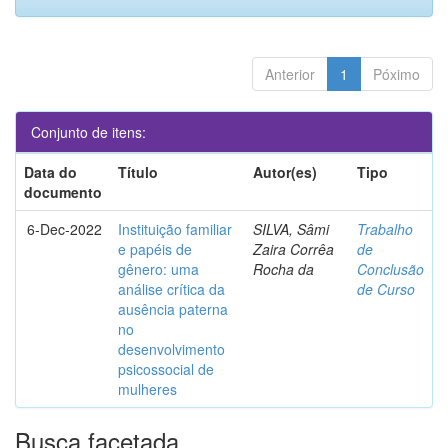
Anterior
1
Póximo
Conjunto de itens:
Data do
Título
Autor(es)
Tipo
documento
6-Dec-2022
Instituição familiar
SILVA, Sâmi
Trabalho
e papéis de
Zaira Corrêa
de
gênero: uma
Rocha da
Conclusão
análise crítica da
de Curso
ausência paterna
no
desenvolvimento
psicossocial de
mulheres
Busca facetada