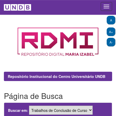
Skip
A
navigation
A+
A-
Repositório Institucional do Centro Universitário UNDB
Página de Busca
Buscar em: