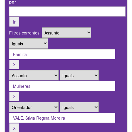
por
Filtros correntes: