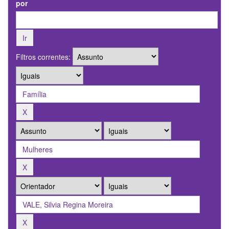
por
Filtros correntes: