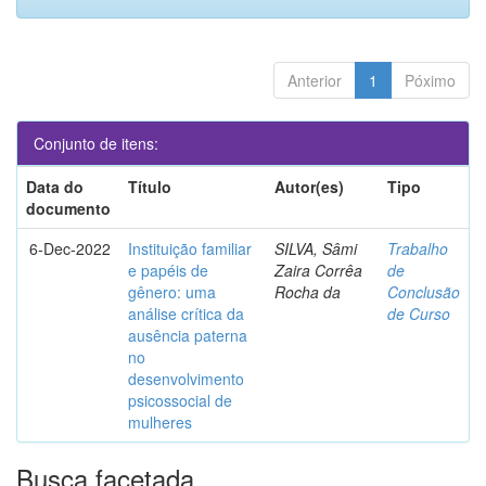
Anterior
1
Póximo
Conjunto de itens:
Data do
Título
Autor(es)
Tipo
documento
6-Dec-2022
Instituição familiar
SILVA, Sâmi
Trabalho
e papéis de
Zaira Corrêa
de
gênero: uma
Rocha da
Conclusão
análise crítica da
de Curso
ausência paterna
no
desenvolvimento
psicossocial de
mulheres
Busca facetada