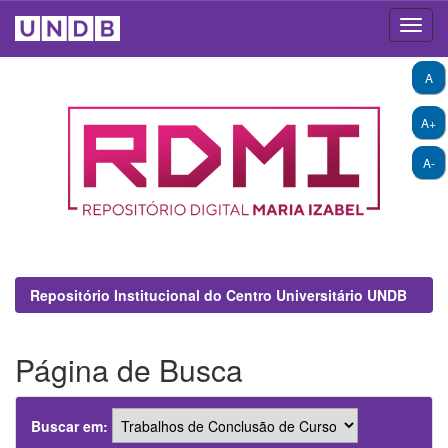
Skip
A
navigation
A+
A-
Repositório Institucional do Centro Universitário UNDB
Página de Busca
Buscar em: