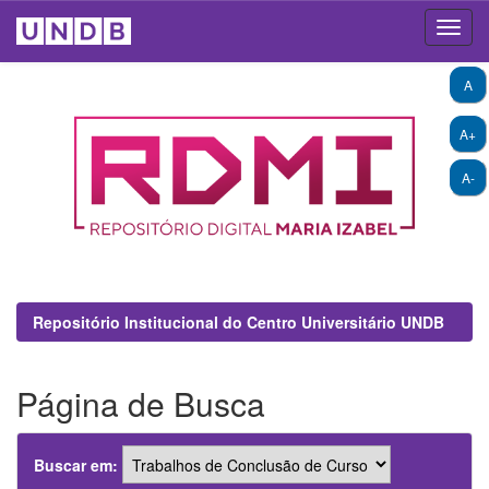
Skip
A
navigation
A+
A-
Repositório Institucional do Centro Universitário UNDB
Página de Busca
Buscar em: