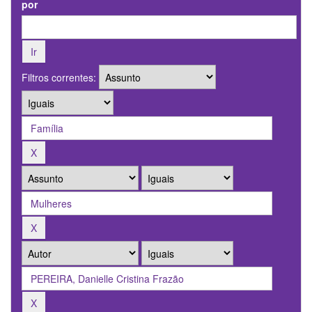
por
Filtros correntes: