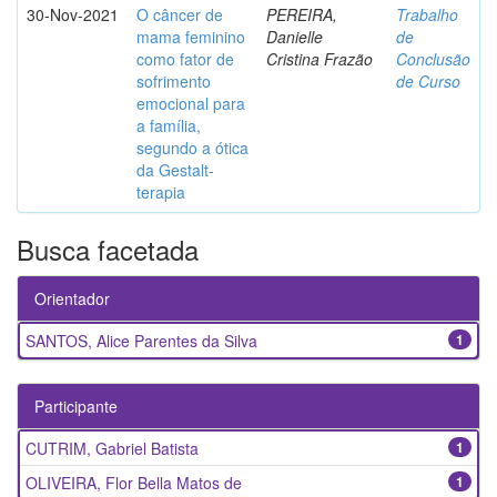
30-Nov-2021
O câncer de
PEREIRA,
Trabalho
mama feminino
Danielle
de
como fator de
Cristina Frazão
Conclusão
sofrimento
de Curso
emocional para
a família,
segundo a ótica
da Gestalt-
terapia
Busca facetada
Orientador
SANTOS, Alice Parentes da Silva
1
Participante
CUTRIM, Gabriel Batista
1
OLIVEIRA, Flor Bella Matos de
1