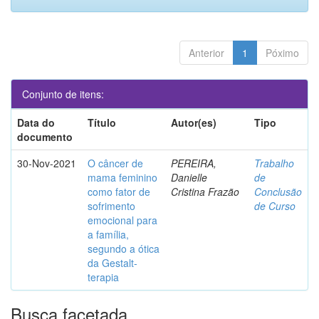
Anterior
1
Póximo
Conjunto de itens:
Data do
Título
Autor(es)
Tipo
documento
30-Nov-2021
O câncer de
PEREIRA,
Trabalho
mama feminino
Danielle
de
como fator de
Cristina Frazão
Conclusão
sofrimento
de Curso
emocional para
a família,
segundo a ótica
da Gestalt-
terapia
Busca facetada