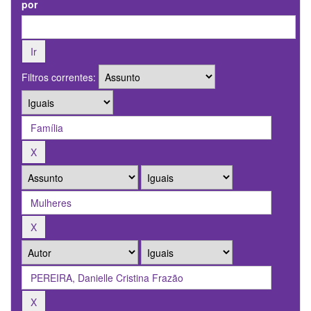
por
Filtros correntes: