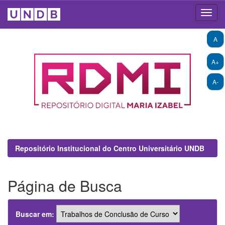
Skip
A
navigation
A+
A-
Repositório Institucional do Centro Universitário UNDB
Página de Busca
Buscar em: