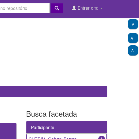
Entrar em:
A
A+
A-
Busca facetada
Participante
1