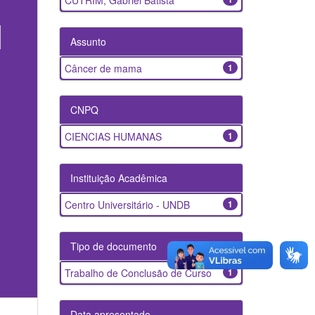
CUTRIM, Gabriel Batista
Assunto
Câncer de mama
1
CNPQ
CIENCIAS HUMANAS
1
Instituição Acadêmica
Centro Universitário - UNDB
1
Tipo de documento
Trabalho de Conclusão de Curso
1
Data apresentado