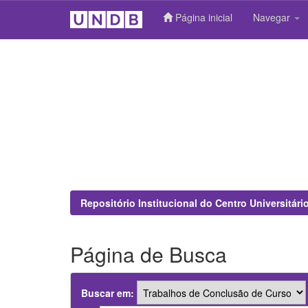
Página inicial
Navegar
Skip
navigation
Repositório Institucional do Centro Universitár
Página de Busca
Buscar em: