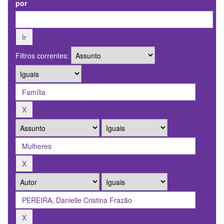
por
Filtros correntes: