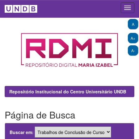
Skip
A
navigation
A+
A-
Repositório Institucional do Centro Universitário UNDB
Página de Busca
Buscar em: