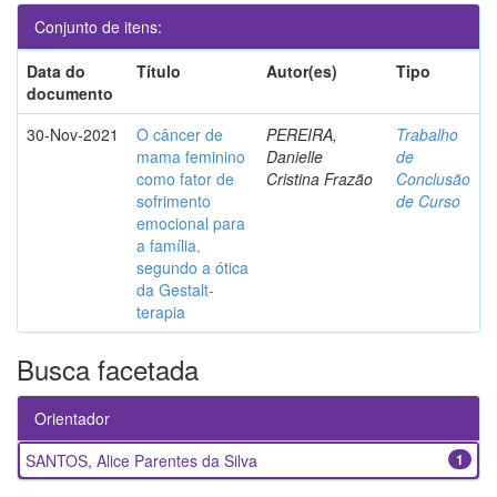
Conjunto de itens:
Data do
Título
Autor(es)
Tipo
documento
30-Nov-2021
O câncer de
PEREIRA,
Trabalho
mama feminino
Danielle
de
como fator de
Cristina Frazão
Conclusão
sofrimento
de Curso
emocional para
a família,
segundo a ótica
da Gestalt-
terapia
Busca facetada
Orientador
SANTOS, Alice Parentes da Silva
1