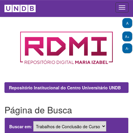
Skip
A
navigation
A+
A-
Repositório Institucional do Centro Universitário UNDB
Página de Busca
Buscar em: