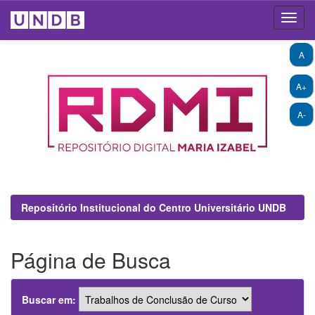
Skip
A
navigation
A+
A-
Repositório Institucional do Centro Universitário UNDB
Página de Busca
Buscar em: