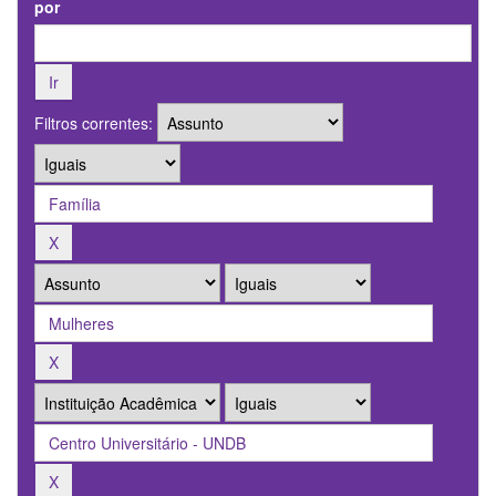
por
Filtros correntes: